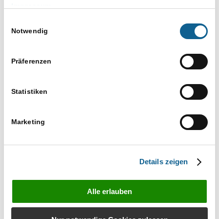
Impressum
Gerichtsstraße 2, 60313 Frankfurt
Telefon: 069 28 26 69, Telefax: 069 28 74 84
Einwilligungsauswahl
Notwendig
E-Mail: kanzlei@frankfurter-anwaltsverein.de
Präferenzen
Veranstaltungen von diesem veranstalter
Es wurden keine Ergebnisse gefunden.
Statistiken
Hinweis
Anstehende
Marketing
Datum
wählen.
Vorherige
Heute
Nächste
Veranstaltungen
Veranstaltun
Details zeigen
Kalender abonnieren
Alle erlauben