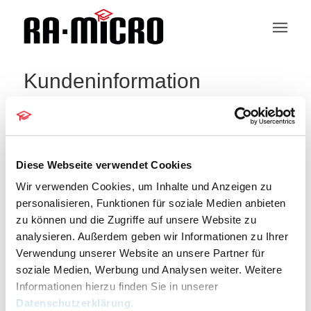
Kundeninformation
Diese Webseite verwendet Cookies
Frankfurter Anwaltsverein e.V.
Wir verwenden Cookies, um Inhalte und Anzeigen zu
« Alle Veranstaltungen
personalisieren, Funktionen für soziale Medien anbieten
zu können und die Zugriffe auf unsere Website zu
Telefon
069 28 26 69
analysieren. Außerdem geben wir Informationen zu Ihrer
Verwendung unserer Website an unsere Partner für
Email
kanzlei@frankfurter-anwaltsverein.de
soziale Medien, Werbung und Analysen weiter. Weitere
Webseite
http://www.frankfurter-anwaltsverein.de
Informationen hierzu finden Sie in unserer
Datenschutzerklärung
.
Frankfurter Anwaltsverein e.V.