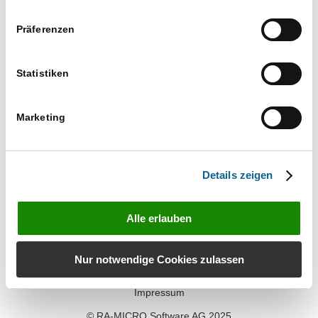
Es wurden keine Ergebnisse gefunden.
Hinweis
Präferenzen
Anstehende
Datum
Statistiken
wählen.
Vorherige
Heute
Nächste
Veranstaltungen
Veranstaltun
Marketing
Kalender abonnieren
Details zeigen
Alle erlauben
Kontakt
Nur notwendige Cookies zulassen
Datenschutz
Impressum
© RA-MICRO Software AG 2025