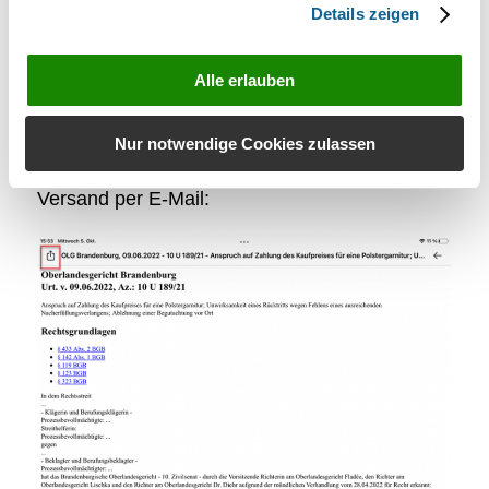
Details zeigen
Alle erlauben
Nur notwendige Cookies zulassen
Bei Bedarf können Entscheidungen (als pdf-
Dokument) geteilt werden, beispielsweise als
Versand per E-Mail: