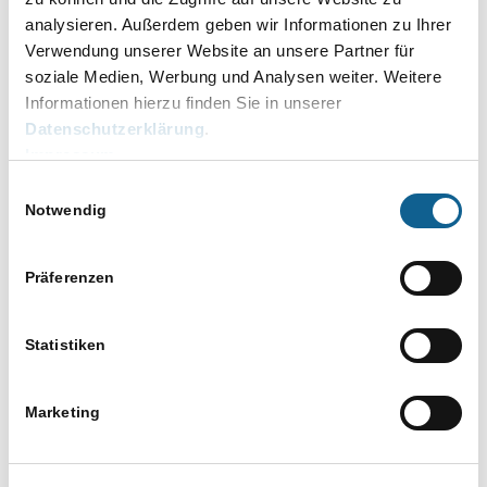
analysieren. Außerdem geben wir Informationen zu Ihrer
Verwendung unserer Website an unsere Partner für
soziale Medien, Werbung und Analysen weiter. Weitere
Informationen hierzu finden Sie in unserer
Datenschutzerklärung
.
Impressum
Einwilligungsauswahl
Über weitere Filtermöglichkeiten nach
Notwendig
Zeitraum/Gericht kann die Suche beliebig
erweitert oder eingeschränkt werden:
Präferenzen
Statistiken
Marketing