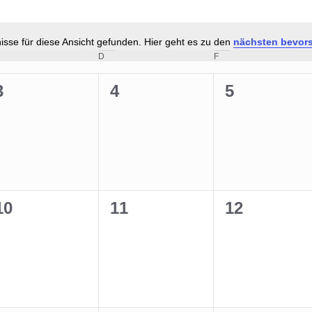
sse für diese Ansicht gefunden. Hier geht es zu den
nächsten bevor
Hinweis
ITTWOCH
D
DONNERSTAG
F
FREITAG
0
0
0
3
4
5
n,
Veranstaltungen,
Veranstaltungen,
Veranstalt
0
0
0
10
11
12
n,
Veranstaltungen,
Veranstaltungen,
Veranstalt