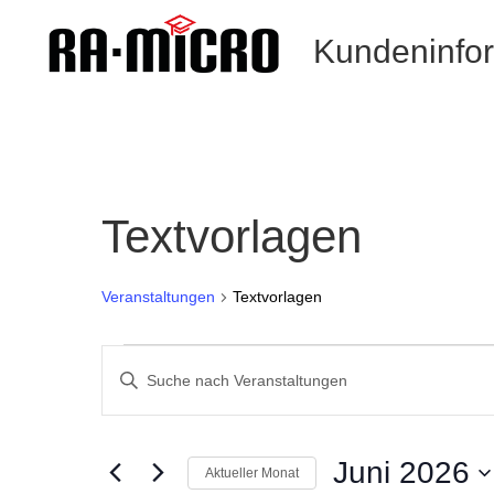
Kundeninfo
Textvorlagen
Veranstaltungen
Textvorlagen
Veranstaltungen
Veranstaltungen
Such-
Geben
und
Sie
Ansichtennavigation
Das
Schlüsselwort.
Juni 2026
Aktueller Monat
Suche