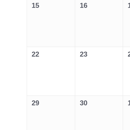
0
0
15
16
Veranstaltungen,
Veranstaltunge
0
0
22
23
Veranstaltungen,
Veranstaltunge
0
0
29
30
Veranstaltungen,
Veranstaltunge