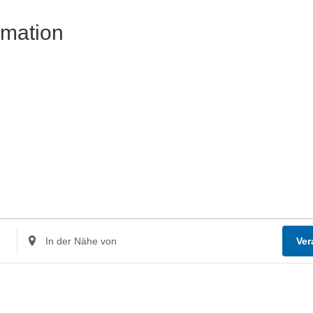
rmation
Standort
Ver
eingeben.
Suche
nach
Veranstaltungen.