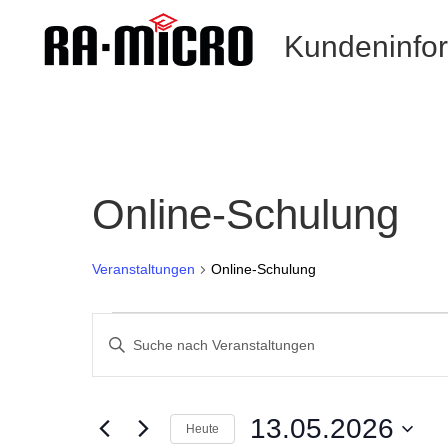
Kundeninfo
Online-Schulung
Veranstaltungen
Online-Schulung
Veranstaltungen
Veranstaltungen
für
Such-
Geben
13.05.2026
und
Sie
Ansichtennavigation
Das
Schlüsselwort.
13.05.2026
Heute
Suche