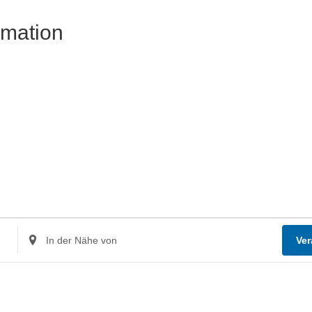
rmation
Standort
Ver
eingeben.
Suche
nach
Veranstaltungen.