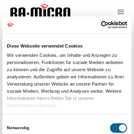
Kundeninformation
Diese Webseite verwendet Cookies
Wir verwenden Cookies, um Inhalte und Anzeigen zu
personalisieren, Funktionen für soziale Medien anbieten
zu können und die Zugriffe auf unsere Website zu
für Rechtsanwälte
analysieren. Außerdem geben wir Informationen zu Ihrer
Verwendung unserer Website an unsere Partner für
Veranstaltungen
für Rechtsanwälte
soziale Medien, Werbung und Analysen weiter. Weitere
Veranstaltungen
Informationen hierzu finden Sie in unserer
für
Keine Veranstaltungen für 01.06.2026
Datenschutzerklärung
.
01.06.2026
vorgesehen. Hier geht es zu den
Impressum
Hinweis
nächsten bevorstehenden
Einwilligungsauswahl
Veranstaltungen
.
Notwendig