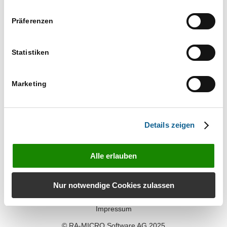
Veranstaltu
Veranstaltungen
01.06.2026
Suche
Ansichten-
Tag
Such-
Präferenzen
Navigation
und
Datum
Ansichtennaviga
wählen.
Nächster Tag
Vorheriger Tag
Statistiken
Kalender abonnieren
Marketing
Details zeigen
Alle erlauben
Kontakt
Nur notwendige Cookies zulassen
Datenschutz
Impressum
© RA-MICRO Software AG 2025