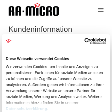
Kundeninformation
404 – Seite nicht gefunden
Die Seite konnte leider nicht gefunden werden.
Diese Webseite verwendet Cookies
Bitte entschuldigen Sie, aber die gesuchte Seite ist
Wir verwenden Cookies, um Inhalte und Anzeigen zu
leider nicht verfügbar. Wollen Sie eine neue Suche
personalisieren, Funktionen für soziale Medien anbieten
starten?
zu können und die Zugriffe auf unsere Website zu
analysieren. Außerdem geben wir Informationen zu Ihrer
Um die besten Suchergebnisse zu erhalten,
Verwendung unserer Website an unsere Partner für
beachten Sie bitte folgende Hinweise:
soziale Medien, Werbung und Analysen weiter. Weitere
Informationen hierzu finden Sie in unserer
Überprüfen Sie die Rechtschreibung sorgfaltig
Datenschutzerklärung
.