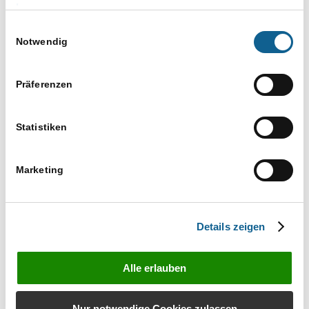
Versuchen Sie es mit einem ähnlichen
Impressum
Suchbegriff, z. B. Tablet statt Laptop
Einwilligungsauswahl
Verwenden Sie mehr als einen Suchbegriff
Notwendig
Präferenzen
Statistiken
Marketing
Bestellen Sie unverbindlich das Infomaterial zu
RA-MICRO Produkten
Details zeigen
Infos anfordern
Alle erlauben
Nur notwendige Cookies zulassen