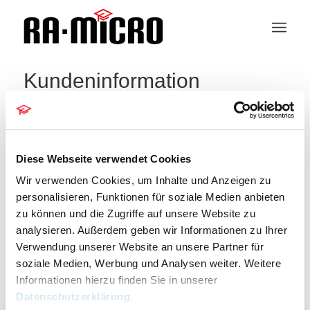
Kundeninformation
Diese Webseite verwendet Cookies
Forderungskonto
Wir verwenden Cookies, um Inhalte und Anzeigen zu
Veranstaltungen
Forderungskonto
personalisieren, Funktionen für soziale Medien anbieten
zu können und die Zugriffe auf unsere Website zu
Veranstaltungen
Veranstaltu
Veranstaltungen
08.08.2026
Suche
analysieren. Außerdem geben wir Informationen zu Ihrer
Ansichten-
Monat
Such-
Navigation
Verwendung unserer Website an unsere Partner für
und
Datum
Kalender
M
MONTAG
D
DIENSTAG
M
MITTWOCH
D
DONNERSTAG
F
FREITAG
S
SAMSTAG
Ansichtennaviga
S
SONNTAG
soziale Medien, Werbung und Analysen weiter. Weitere
wählen.
von
Informationen hierzu finden Sie in unserer
Veranstaltungen
0
0
0
0
0
0
0
27
28
29
30
31
1
2
Datenschutzerklärung
.
Veranstaltungen
Veranstaltungen
Veranstaltungen
Veranstaltungen
Veranstaltungen
Veranstaltungen
Veranstalt
0
0
0
0
0
0
0
3
4
5
6
7
8
9