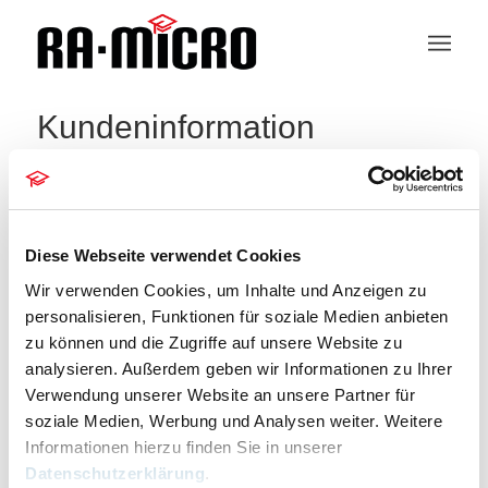
Kundeninformation
404 – Seite nicht gefunden
Die Seite konnte leider nicht gefunden werden.
Diese Webseite verwendet Cookies
Bitte entschuldigen Sie, aber die gesuchte Seite ist
Wir verwenden Cookies, um Inhalte und Anzeigen zu
leider nicht verfügbar. Wollen Sie eine neue Suche
personalisieren, Funktionen für soziale Medien anbieten
starten?
zu können und die Zugriffe auf unsere Website zu
analysieren. Außerdem geben wir Informationen zu Ihrer
Um die besten Suchergebnisse zu erhalten,
Verwendung unserer Website an unsere Partner für
beachten Sie bitte folgende Hinweise:
soziale Medien, Werbung und Analysen weiter. Weitere
Informationen hierzu finden Sie in unserer
Überprüfen Sie die Rechtschreibung sorgfaltig
Datenschutzerklärung
.