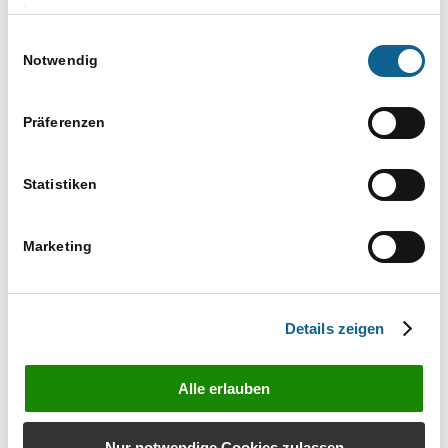
Versuchen Sie es mit einem ähnlichen
Impressum
Suchbegriff, z. B. Tablet statt Laptop
Einwilligungsauswahl
Verwenden Sie mehr als einen Suchbegriff
Notwendig
Präferenzen
Statistiken
Marketing
Bestellen Sie unverbindlich das Infomaterial zu
RA-MICRO Produkten
Details zeigen
Infos anfordern
Alle erlauben
Nur notwendige Cookies zulassen