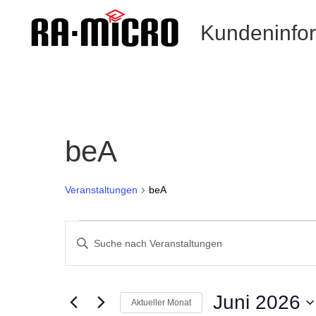
Kundeninfo
beA
Veranstaltungen
beA
Veranstaltungen
Veranstaltungen
Such-
Geben
und
Sie
Ansichtennavigation
Das
Schlüsselwort.
Juni 2026
Aktueller Monat
Suche