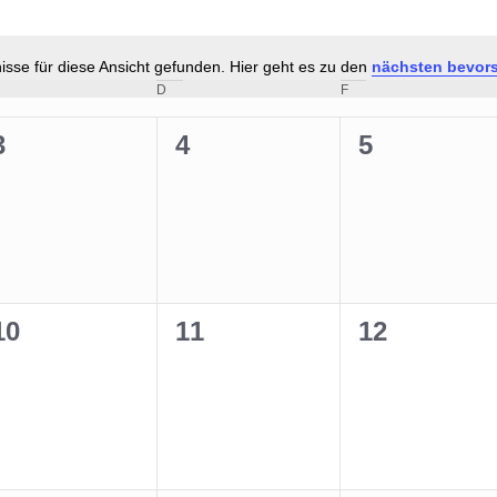
sse für diese Ansicht gefunden. Hier geht es zu den
nächsten bevor
Hinweis
ITTWOCH
D
DONNERSTAG
F
FREITAG
0
0
0
3
4
5
n,
Veranstaltungen,
Veranstaltungen,
Veranstalt
0
0
0
10
11
12
n,
Veranstaltungen,
Veranstaltungen,
Veranstalt