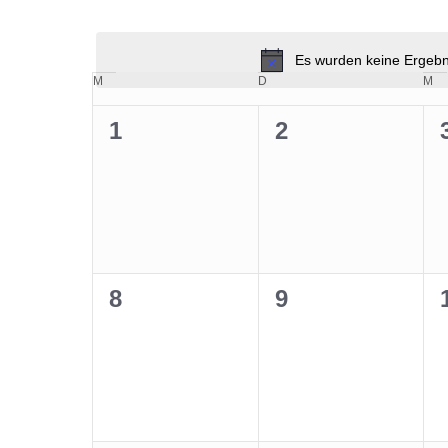
Datum
nach
wählen.
Veranstaltungen
Es wurden keine Ergebni
Schlüsselwort.
Kalender
M
MONTAG
D
DIENSTAG
M
M
von
Veranstaltungen
0
0
1
2
Veranstaltungen,
Veranstaltunge
0
0
8
9
Veranstaltungen,
Veranstaltunge