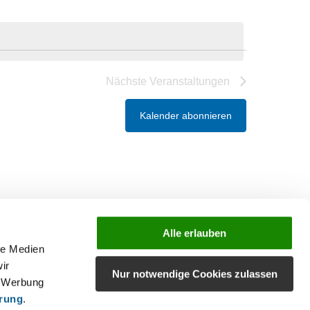
Nächste
Veranstaltungen
Kalender abonnieren
Alle erlauben
le Medien
ir
Nur notwendige Cookies zulassen
, Werbung
ärung
.