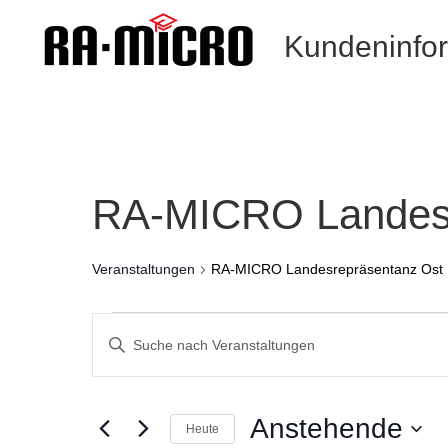
Kundeninfo
RA-MICRO Landesr
Veranstaltungen
RA-MICRO Landesrepräsentanz Ost
Veranstaltungen
Veranstaltungen
Such-
Geben
und
Sie
Ansichtennavigation
Das
Schlüsselwort.
Anstehende
Heute
Suche