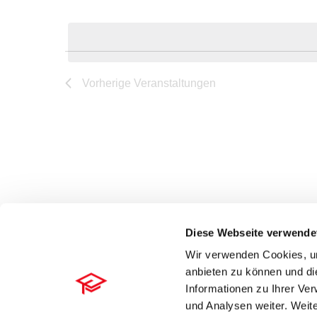
Datum
nach
wählen.
Veranstaltungen
Schlüsselwort.
Vorherige
Veranstaltungen
Diese Webseite verwende
Wir verwenden Cookies, um
anbieten zu können und di
Kontakt
Datenschutz
Impressum
© RA-MICRO Software AG 
Informationen zu Ihrer Ve
und Analysen weiter. Weite