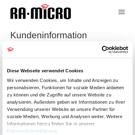
Kundeninformation
404 – Seite nicht gefunden
Die Seite konnte leider nicht gefunden werden.
Diese Webseite verwendet Cookies
Bitte entschuldigen Sie, aber die gesuchte Seite ist
Wir verwenden Cookies, um Inhalte und Anzeigen zu
leider nicht verfügbar. Wollen Sie eine neue Suche
personalisieren, Funktionen für soziale Medien anbieten
starten?
zu können und die Zugriffe auf unsere Website zu
analysieren. Außerdem geben wir Informationen zu Ihrer
Um die besten Suchergebnisse zu erhalten,
Verwendung unserer Website an unsere Partner für
beachten Sie bitte folgende Hinweise:
soziale Medien, Werbung und Analysen weiter. Weitere
Informationen hierzu finden Sie in unserer
Überprüfen Sie die Rechtschreibung sorgfaltig
Datenschutzerklärung
.