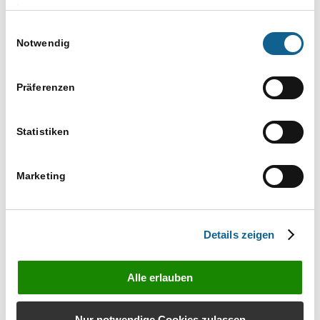
Versuchen Sie es mit einem ähnlichen
Impressum
Suchbegriff, z. B. Tablet statt Laptop
Einwilligungsauswahl
Verwenden Sie mehr als einen Suchbegriff
Notwendig
Präferenzen
Statistiken
Marketing
Bestellen Sie unverbindlich das Infomaterial zu
RA-MICRO Produkten
Details zeigen
Infos anfordern
Alle erlauben
Nur notwendige Cookies zulassen