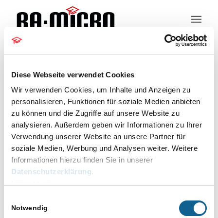
Kundeninformation
Diese Webseite verwendet Cookies
Wir verwenden Cookies, um Inhalte und Anzeigen zu
personalisieren, Funktionen für soziale Medien anbieten
zu können und die Zugriffe auf unsere Website zu
Dragon
analysieren. Außerdem geben wir Informationen zu Ihrer
Verwendung unserer Website an unsere Partner für
Veranstaltungen
Dragon
soziale Medien, Werbung und Analysen weiter. Weitere
Veranstaltungen
Informationen hierzu finden Sie in unserer
Es wurden keine Ergebnisse gefunden.
Datenschutzerklärung
.
Hinweis
Impressum
Veranstaltu
Veranstaltungen
Anstehende
Suche
Einwilligungsauswahl
Ansichten-
Liste
Such-
Navigation
Notwendig
und
Datum