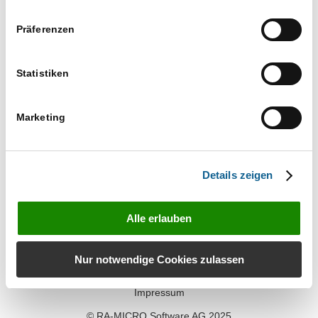
Ansichtennaviga
wählen.
Vorherige
Heute
Nächste
Präferenzen
Veranstaltungen
Veranstaltun
Kalender abonnieren
Statistiken
Marketing
Details zeigen
Alle erlauben
Kontakt
Nur notwendige Cookies zulassen
Datenschutz
Impressum
© RA-MICRO Software AG 2025