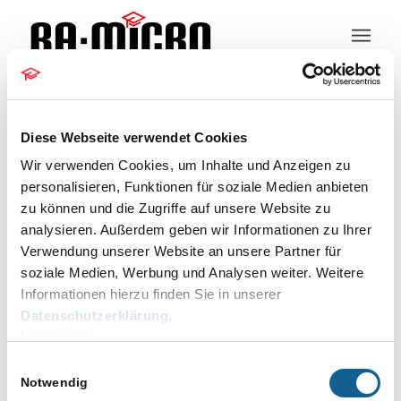
Kundeninformation
Diese Webseite verwendet Cookies
Wir verwenden Cookies, um Inhalte und Anzeigen zu
personalisieren, Funktionen für soziale Medien anbieten
zu können und die Zugriffe auf unsere Website zu
Sachsen
analysieren. Außerdem geben wir Informationen zu Ihrer
Verwendung unserer Website an unsere Partner für
Veranstaltungen
Sachsen
soziale Medien, Werbung und Analysen weiter. Weitere
Veranstaltungen
Informationen hierzu finden Sie in unserer
für
Keine Veranstaltungen für 09.08.2026
Datenschutzerklärung
.
09.08.2026
vorgesehen. Hier geht es zu den
Impressum
Hinweis
nächsten bevorstehenden
Einwilligungsauswahl
Veranstaltungen
.
Notwendig