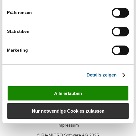
Veranstaltu
Veranstaltungen
09.08.2026
Suche
Ansichten-
Tag
Such-
Präferenzen
Navigation
und
Datum
Ansichtennaviga
wählen.
Nächster Tag
Vorheriger Tag
Statistiken
Kalender abonnieren
Marketing
Details zeigen
Alle erlauben
Kontakt
Nur notwendige Cookies zulassen
Datenschutz
Impressum
© RA-MICRO Software AG 2025