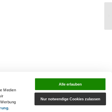
28
Alle erlauben
le Medien
ir
Nur notwendige Cookies zulassen
, Werbung
ärung
.