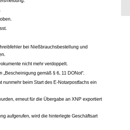
weismeldung.
.
hoben.
st.
hreibfehler bei Nießbrauchsbestellung und
en.
Dokumente nicht mehr verdoppelt.
n „Bescheinigung gemäß § 6, 11 DONot“.
nt nunmehr beim Start des E-Notarpostfachs ein
rden, erneut für die Übergabe an XNP exportiert
g aufgerufen, wird die hinterlegte Geschäftsart