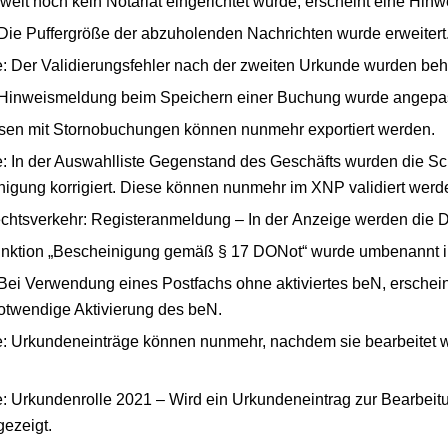
weit noch kein Notariat eingerichtet wurde, erscheint eine Hin
Die Puffergröße der abzuholenden Nachrichten wurde erweitert
: Der Validierungsfehler nach der zweiten Urkunde wurden be
Hinweismeldung beim Speichern einer Buchung wurde angepas
en mit Stornobuchungen können nunmehr exportiert werden.
: In der Auswahlliste Gegenstand des Geschäfts wurden die Sc
igung korrigiert. Diese können nunmehr im XNP validiert werd
echtsverkehr: Registeranmeldung – In der Anzeige werden die 
unktion „Bescheinigung gemäß § 17 DONot“ wurde umbenannt i
Bei Verwendung eines Postfachs ohne aktiviertes beN, erschei
otwendige Aktivierung des beN.
: Urkundeneinträge können nunmehr, nachdem sie bearbeitet wu
 Urkundenrolle 2021 – Wird ein Urkundeneintrag zur Bearbeitun
gezeigt.