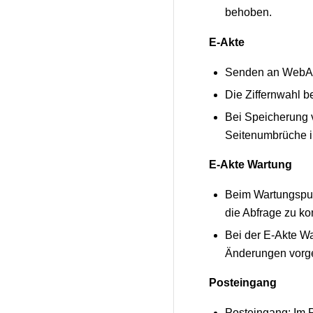
behoben.
E-Akte
Senden an WebAkte
Die Ziffernwahl b
Bei Speicherung v
Seitenumbrüche in
E-Akte Wartung
Beim Wartungspun
die Abfrage zu ko
Bei der E-Akte Wa
Änderungen vorg
Posteingang
Posteingang: Im 