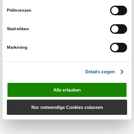
Die Einträge im Journal des Postausgangs
werden wieder korrekt geschrieben und
Präferenzen
angezeigt.
Die gewählten Spaltenbreiten in Postausgang,
Statistiken
beA Postausgang und eEB Ausgangsliste werden
gespeichert.
Marketing
Kontakt
Details zeigen
Datenschutz
Impressum
Alle erlauben
© RA-MICRO Software AG 2025
Nur notwendige Cookies zulassen