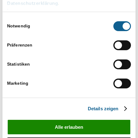
Dokumente aus Akten, welche im Datenpool in
Datenschutzerklärung
.
2023 angelegt wurden, erhielten keine Vorschau
Impressum
und konnten nicht geöffnet werden. Dies wurde
Einwilligungsauswahl
behoben.
Notwendig
Beim Drag and Drop Import von E-Mails wird nun
auch das E-Mail-Datum zur E-Akte 2 gespeichert.
Präferenzen
Sofern ein fester Ansprechpartner zur Akte
hinterlegt wurde, wird dieser nun im
Statistiken
Versanddialog angezeigt.
Notizen können wieder uneingeschränkt
Marketing
bearbeitet werden.
In einigen Fällen wurde Unterordner in der
gewählten Sortierung sortiert. Dies wurde
Details zeigen
behoben.
Der Import von zip-Dateien ist nun möglich. Es ist
Alle erlauben
auch möglich, diese zu entpacken.