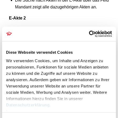
Die Suche nach Akten in der E-Akte über das Feld
Mandant zeigt alle dazugehörigen Akten an.
E-Akte 2
Beim Aufruf abgelegter Akten wurden die
Dokumente nicht korrekt geladen, sodass weder
ein Öffnen und/oder Drucken von Dateien möglich
war. Dies wurde behoben.
Diese Webseite verwendet Cookies
Fibu
Wir verwenden Cookies, um Inhalte und Anzeigen zu
personalisieren, Funktionen für soziale Medien anbieten
Aktenkonto I
zu können und die Zugriffe auf unsere Website zu
analysieren. Außerdem geben wir Informationen zu Ihrer
Die Umrechnung der DM Beträge bei Eingabe im
Verwendung unserer Website an unsere Partner für
Forderungskonto erfolgt mit dem korrekten
soziale Medien, Werbung und Analysen weiter. Weitere
Umrechnungskurs im Aktenkonto.
Informationen hierzu finden Sie in unserer
Datenschutzerklärung
.
DM-Beträge
Impressum
(Auslagen/Gebühren/Fremdgeld/Vorschuss)