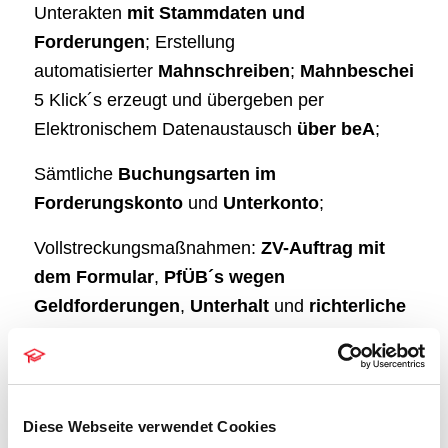
Unterakten
mit Stammdaten und
Forderungen
; Erstellung
automatisierter
Mahnschreiben
;
Mahnbescheide
m
5 Klick´s erzeugt und übergeben per
Elektronischem Datenaustausch
über beA
;
Sämtliche
Buchungsarten im
Forderungskonto
und
Unterkonto
;
Vollstreckungsmaßnahmen:
ZV-Auftrag mit
dem Formular
,
PfÜB´s wegen
Geldforderungen
,
Unterhalt
und
richterliche
Durchsuchungsanordnung
.
Räumungsaufträge
,
Berliner
Räumung,
Zwangshypothek
u.a.;
Teilzahlungsve
Sonstige Vollstreckungsmaßnahmen wie
ZV-
Diese Webseite verwendet Cookies