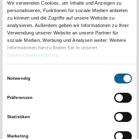
Androhung u.a.
; Änderung der ZV-
Wir verwenden Cookies, um Inhalte und Anzeigen zu
Texte;
Auswertungs- und Abrechnungstools
personalisieren, Funktionen für soziale Medien anbieten
zu können und die Zugriffe auf unsere Website zu
Stapelmaßnahmen
und
Maßnahmenplaner
inkl.
analysieren. Außerdem geben wir Informationen zu Ihrer
Erläuterung zur Inkassodienstleistung
Verwendung unserer Website an unsere Partner für
soziale Medien, Werbung und Analysen weiter. Weitere
Dauer: 10:00 Uhr – 14:00 Uhr
Informationen hierzu finden Sie in unserer
Gebühr Seminar:
19
9,00 €
pro Person netto
Datenschutzerklärung
.
zzgl. USt. inkl. und Skript
Impressum
Einwilligungsauswahl
Notwendig
DETAILS
Datum:
Präferenzen
23. April
Zeit:
Statistiken
10.00 bis 14.00
Eintritt:
199,00 € netto
Marketing