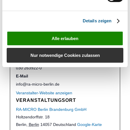
Kategorien:
beA und RA-MICRO
,
Berlin
,
Schulung
,
Vor-Ort-
Partner
,
Webinar
,
Zwangsvollstreckung
Details zeigen
Website:
https://www.ra-micro-seminare.de/
Alle erlauben
VERANSTALTER
RA-MICRO Berlin Brandenburg
Nur notwendige Cookies zulassen
Telefon
030 263922-0
E-Mail
info@ra-micro-berlin.de
Veranstalter-Website anzeigen
VERANSTALTUNGSORT
RA-MICRO Berlin Brandenburg GmbH
Holtzendorffstr. 18
Berlin
,
Berlin
14057
Deutschland
Google-Karte