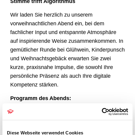
Stimme trifft Algorithmus
Wir laden Sie herzlich zu unserem
vorweihnachtlichen Abend ein, bei dem
fachlicher Input und entspannte Atmosphäre
auf inspirierende Weise zusammenkommen. In
gemütlicher Runde bei Glühwein, Kinderpunsch
und Weihnachtsgebäck erwarten Sie zwei
kurze, praxisnahe Impulse, die sowohl Ihre
persönliche Präsenz als auch Ihre digitale
Kompetenz stärken.
Programm des Abends:
🔹
Workshop:
„Die Stimme – das Erfolgstool
für Rechtsanwältinnen und Rechtsanwälte“
Erfahren Sie, wie Sie mit Stimme, Atmung und
Diese Webseite verwendet Cookies
Ausdruckskraft Ihre Wirkung in Verhandlungen,