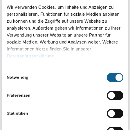
Mandantengesprächen oder im Gerichtssaal
Wir verwenden Cookies, um Inhalte und Anzeigen zu
personalisieren, Funktionen für soziale Medien anbieten
verbessern.
zu können und die Zugriffe auf unsere Website zu
🔹
Impulsvortrag:
„Zwischen Paragraphen &
analysieren. Außerdem geben wir Informationen zu Ihrer
Verwendung unserer Website an unsere Partner für
Prompts – Wie KI den juristischen Alltag
soziale Medien, Werbung und Analysen weiter. Weitere
verändert“
Informationen hierzu finden Sie in unserer
Ein kompakter Überblick über Chancen,
Datenschutzerklärung
.
Risiken und praktische Einsatzfelder
Impressum
Künstlicher Intelligenz in der anwaltlichen
Einwilligungsauswahl
Notwendig
Arbeit.
Datum:
Mittwoch, 10.12.2025
Präferenzen
Uhrzeit:
ab 18:00 Uhr, Vorträge ab 18:30 Uhr
Ort:
RA-MICRO Standort Süd
Statistiken
Wir freuen uns auf einen inspirierenden Abend