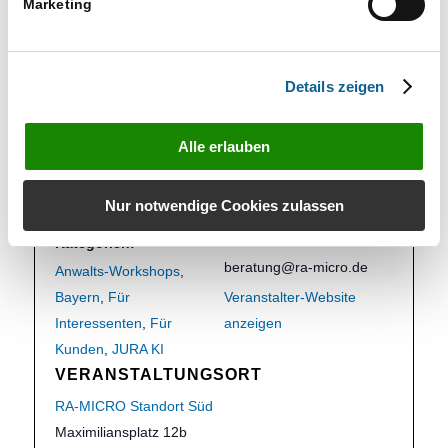
und einen bereichernden Austausch in
Marketing
vorweihnachtlicher Atmosphäre.
Details zeigen
DETAILS
VERANSTALTER
Datum:
RA-MICRO Standort
Alle erlauben
10.12.2025
Süd
Telefon
Zeit:
Nur notwendige Cookies zulassen
+49 (0) 89 260 100 80
18.00 bis 22.30
E-Mail
Kategorien:
beratung@ra-micro.de
Anwalts-Workshops
,
Bayern
,
Für
Veranstalter-Website
Interessenten
,
Für
anzeigen
Kunden
,
JURA KI
VERANSTALTUNGSORT
RA-MICRO Standort Süd
Maximiliansplatz 12b