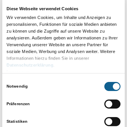
– Recherchen
Diese Webseite verwendet Cookies
– ZV-Kostenabrechnung
Wir verwenden Cookies, um Inhalte und Anzeigen zu
personalisieren, Funktionen für soziale Medien anbieten
Dauer (abzüglich Pause): 4 Stunden
zu können und die Zugriffe auf unsere Website zu
Kosten: 249,- € netto je Teilnehmer
analysieren. Außerdem geben wir Informationen zu Ihrer
Verwendung unserer Website an unsere Partner für
Ablauf des Webinars:
soziale Medien, Werbung und Analysen weiter. Weitere
Informationen hierzu finden Sie in unserer
Die Schulung wird über Microsoft Teams
Datenschutzerklärung
.
durchgeführt. Vor dem Termin erhalten Sie
Impressum
einen Link, mit dem Sie an der Schulung
Einwilligungsauswahl
teilnehmen können. Im Rahmen der Schulung
Notwendig
können per Chat und Headset Fragen gestellt
werden, auf die der/die Dozent/in im Laufe der
Präferenzen
Schulung eingehen wird.
Hier
anmelden.
Statistiken