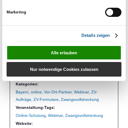
Bitte melden Sie sich bis zum 04.11.2026 an.
Marketing
DETAILS
Details zeigen
Datum:
11. November
Zeit:
Alle erlauben
10.00 bis 14.00
Eintritt:
Nur notwendige Cookies zulassen
249,00 €
Kategorien:
Bayern
,
online
,
Vor-Ort-Partner
,
Webinar
,
ZV-
Aufträge
,
ZV-Formulare
,
Zwangsvollstreckung
Veranstaltung-Tags:
Online-Schulung
,
Webinar
,
Zwangsvollstreckung
Website: