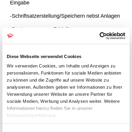
Eingabe
-Schriftsatzerstellung/Speichern nebst Anlagen
-Postausgang per E-Mail …
Die
elektronische Übertragung
durch
Diese Webseite verwendet Cookies
den
Notar
aus RA-MICRO heraus:
Wir verwenden Cookies, um Inhalte und Anzeigen zu
personalisieren, Funktionen für soziale Medien anbieten
–
Posteingang
und
Speicherung zur E-Akte
zu können und die Zugriffe auf unsere Website zu
analysieren. Außerdem geben wir Informationen zu Ihrer
-Outlook-Schnittstelle
Verwendung unserer Website an unsere Partner für
soziale Medien, Werbung und Analysen weiter. Weitere
Informationen hierzu finden Sie in unserer
Datenschutzerklärung
.
–
Notar-Rechnungen/Entwürfe
nebst
Impressum
anfallenden Auslagen
Einwilligungsauswahl