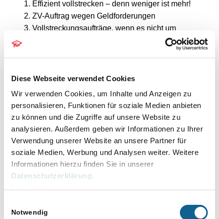
Effizient vollstrecken – denn weniger ist mehr!
ZV-Auftrag wegen Geldforderungen
Vollstreckungsaufträge, wenn es nicht um
Geldforderungen geht
Antrag auf Erlass eines Pfändungs- und
Überweisungsbeschlusses wegen gewöhnlicher
Geldforderungen
Diese Webseite verwendet Cookies
Antrag auf Erlass eines Pfändungs- und
Wir verwenden Cookies, um Inhalte und Anzeigen zu
Überweisungsbeschlusses wegen
personalisieren, Funktionen für soziale Medien anbieten
Unterhaltsforderungen
zu können und die Zugriffe auf unsere Website zu
dazugehörige Forderungsaufstellen und
analysieren. Außerdem geben wir Informationen zu Ihrer
Buchungen
Verwendung unserer Website an unsere Partner für
Antrag auf Erlass einer richterlichen Anordnung
soziale Medien, Werbung und Analysen weiter. Weitere
nach § 758a ZPO Abs. 1 ZPO
Informationen hierzu finden Sie in unserer
Abrechnung der anwaltlichen Tätigkeit bei
Datenschutzerklärung
.
Inkassodienstleistungen gem. dem Gesetz zur
Impressum
Verbesserung des Verbraucherschutzes im
Einwilligungsauswahl
Inkassorecht
Notwendig