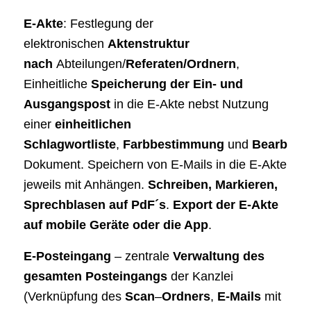
E-Akte
: Festlegung der
elektronischen
Aktenstruktur
nach
Abteilungen/
Referaten/Ordnern
,
Einheitliche
Speicherung der Ein- und
Ausgangspost
in die E-Akte nebst Nutzung
einer
einheitlichen
Schlagwortliste
,
Farbbestimmung
und
Bearbeitu
Dokument. Speichern von E-Mails in die E-Akte
jeweils mit Anhängen.
Schreiben, Markieren,
Sprechblasen auf PdF´s
.
Export der E-Akte
auf mobile Geräte oder die App
.
E-Posteingang
– zentrale
Verwaltung des
gesamten Posteingangs
der Kanzlei
(Verknüpfung des
Scan
–
Ordners
,
E-Mails
mit