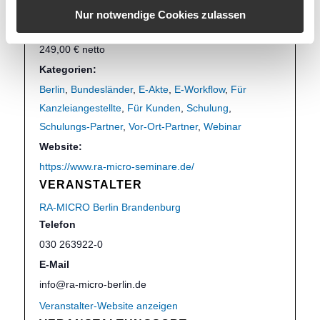
10.00 bis 14.00
Nur notwendige Cookies zulassen
Eintritt:
249,00 € netto
Kategorien:
Berlin
,
Bundesländer
,
E-Akte
,
E-Workflow
,
Für
Kanzleiangestellte
,
Für Kunden
,
Schulung
,
Schulungs-Partner
,
Vor-Ort-Partner
,
Webinar
Website:
https://www.ra-micro-seminare.de/
VERANSTALTER
RA-MICRO Berlin Brandenburg
Telefon
030 263922-0
E-Mail
info@ra-micro-berlin.de
Veranstalter-Website anzeigen