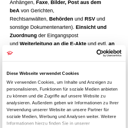
Anhängen,
Faxe
,
Bilder, Post aus dem
beA
von Gerichten,
Rechtsanwälten,
Behörden
und
RSV
und
sonstige Dokumentenarten).
Einsicht und
Zuordnung
der Eingangspost
und
Weiterleitung an die E-Akte
und evtl.
an
den entsprechenden Postkorb
.
E-Postkorb
–
Abarbeitung
der Post im
Postkorb über
Verfügungen und Notizen
zum
Diese Webseite verwendet Cookies
Dokument; Abarbeiten einer
Wir verwenden Cookies, um Inhalte und Anzeigen zu
personalisieren, Funktionen für soziale Medien anbieten
Verfügungsliste.
Versand von E-Mails
aus der
zu können und die Zugriffe auf unsere Website zu
E-Akte oder dem Postkorb
.
analysieren. Außerdem geben wir Informationen zu Ihrer
Verwendung unserer Website an unsere Partner für
A-Postfach
:
Übergabe der elektronischen
soziale Medien, Werbung und Analysen weiter. Weitere
Ausgangspost an Gerichte, Rechtsanwälte,
Informationen hierzu finden Sie in unserer
Behörden
über beA
und