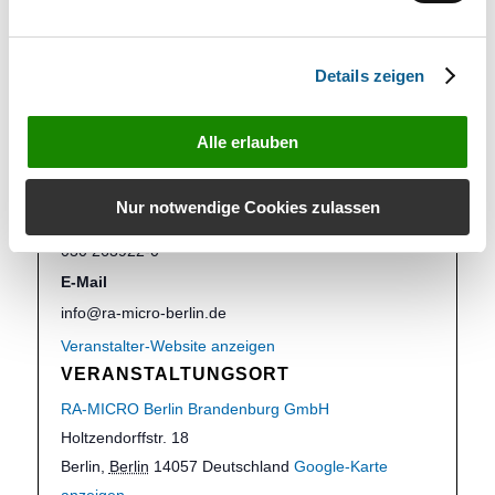
199,00 € netto
Kategorien:
Berlin
,
Diktieren und Spracherkennung
,
Schulung
Details zeigen
Website:
https://www.ra-micro-seminare.de/
Alle erlauben
VERANSTALTER
RA-MICRO Berlin Brandenburg
Nur notwendige Cookies zulassen
Telefon
030 263922-0
E-Mail
info@ra-micro-berlin.de
Veranstalter-Website anzeigen
VERANSTALTUNGSORT
RA-MICRO Berlin Brandenburg GmbH
Holtzendorffstr. 18
Berlin
,
Berlin
14057
Deutschland
Google-Karte