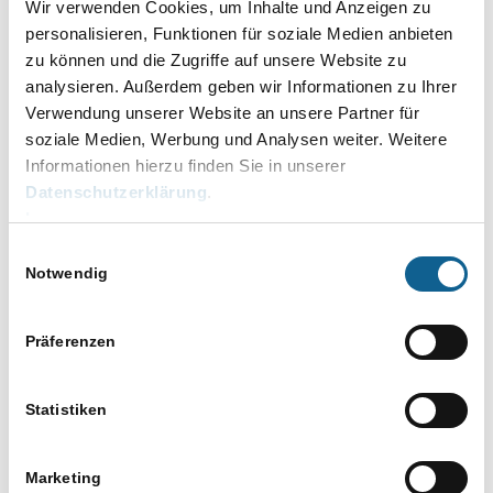
Wir verwenden Cookies, um Inhalte und Anzeigen zu
Nutzung von Diktiermikrofonen mit der
personalisieren, Funktionen für soziale Medien anbieten
Vordergrundspracherkennung
zu können und die Zugriffe auf unsere Website zu
analysieren. Außerdem geben wir Informationen zu Ihrer
Nutzung von Diktiermikrofonen mit der
Verwendung unserer Website an unsere Partner für
Hintergrundspracherkennung
soziale Medien, Werbung und Analysen weiter. Weitere
Informationen hierzu finden Sie in unserer
Dauer: 10:00 Uhr – 11:00 Uhr
Datenschutzerklärung
.
Gebühr Seminar:
199,00 €
pro Person netto
Impressum
zzgl. Ust.
Einwilligungsauswahl
Notwendig
DETAILS
Präferenzen
Datum:
20. April
Zeit:
Statistiken
10.00 bis 11.00
Eintritt:
Marketing