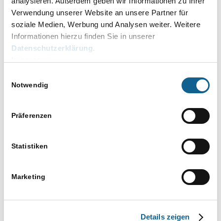
analysieren. Außerdem geben wir Informationen zu Ihrer
Verwendung unserer Website an unsere Partner für
Veranstaltung
Veranstaltungen
Suche
soziale Medien, Werbung und Analysen weiter. Weitere
Ansichten-
Zusammenfassung
Such-
Navigation
und
Anstehende
Informationen hierzu finden Sie in unserer
Ansichtennavigation
Datenschutzerklärung
.
Datum
Impressum
auswählen.
Veranstaltungen
Vorherige
Heute
Nächste
Einwilligungsauswahl
Veranstaltun
Notwendig
Kalender abonnieren
Präferenzen
Statistiken
Marketing
Details zeigen