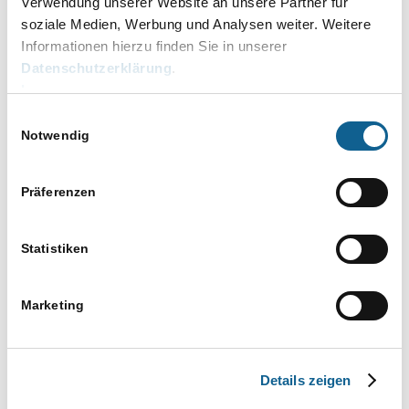
Verwendung unserer Website an unsere Partner für
Ansichten-
Zusammenfassung
Such-
Navigation
und
Anstehende
soziale Medien, Werbung und Analysen weiter. Weitere
Ansichtennavigation
Informationen hierzu finden Sie in unserer
Datum
Datenschutzerklärung
.
auswählen.
Veranstaltungen
Vorherige
Heute
Nächste
Impressum
Veranstaltun
Einwilligungsauswahl
Kalender abonnieren
Notwendig
Präferenzen
Statistiken
Marketing
Details zeigen