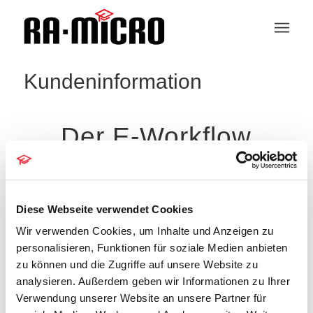
Kundeninformation
Der E-Workflow
Veranstaltung
Veranstaltungen
Veranstaltungen
Suche
Ansichten-
Zusammenfassung
Such-
Navigation
Diese Webseite verwendet Cookies
und
Anstehend
Ansichtennavigation
Wir verwenden Cookies, um Inhalte und Anzeigen zu
Datum
Aug. 2026
personalisieren, Funktionen für soziale Medien anbieten
auswählen.
10.00
-
12.00
zu können und die Zugriffe auf unsere Website zu
DO.
20
Der E-Workflow
analysieren. Außerdem geben wir Informationen zu Ihrer
Okt. 2026
Verwendung unserer Website an unsere Partner für
10.00
-
12.00
DO.