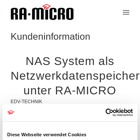
Kundeninformation
NAS System als
Netzwerkdatenspeicher
unter RA-MICRO
EDV-TECHNIK
Grundsätzlich kann der RA-MICRO
Datenbestand über ein NAS-Laufwerk zur
Verfügung gestellt werden, sofern die Freigabe
Diese Webseite verwendet Cookies