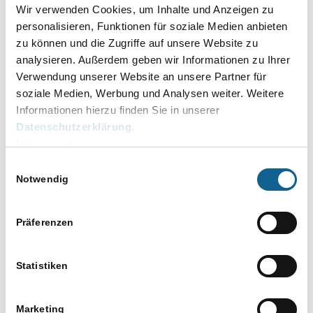
des NAS eine Microsoft Windows konforme
Wir verwenden Cookies, um Inhalte und Anzeigen zu
SMB-Freigabe darstellt.
personalisieren, Funktionen für soziale Medien anbieten
zu können und die Zugriffe auf unsere Website zu
Letzte Probleme, die im Zusammengang mit
einem Synology Firmware-Update standen,
analysieren. Außerdem geben wir Informationen zu Ihrer
hatten ihre Ursache in einem Abweichen von
Verwendung unserer Website an unsere Partner für
diesem Standard. Eine Groß-/Kleinschreibung
soziale Medien, Werbung und Analysen weiter. Weitere
von Ordnern und Dateien war möglich.
Informationen hierzu finden Sie in unserer
Datenschutzerklärung
.
Ein weiteres Problem konnte in der
Impressum
Verwendung der sogenannten „Papierkorb-
Funktion“ festgestellt werden. Hierbei handelt
Einwilligungsauswahl
es sich um Schattenkopien von bereits
Notwendig
gelöschten Dateien. Mit zunehmender Zahl von
gelöschten Objekten konnte eine starke
Präferenzen
Verlangsamung des NAS Systems (bei Buffalo)
beobachtet werden. Erst die Bereinigung der
Liste, oder eine Deaktivierung der Funktion
Statistiken
stellte die ursprüngliche Leistungsfähigkeit
wieder her.
Marketing
Es sollten nur NAS Systeme, die für den