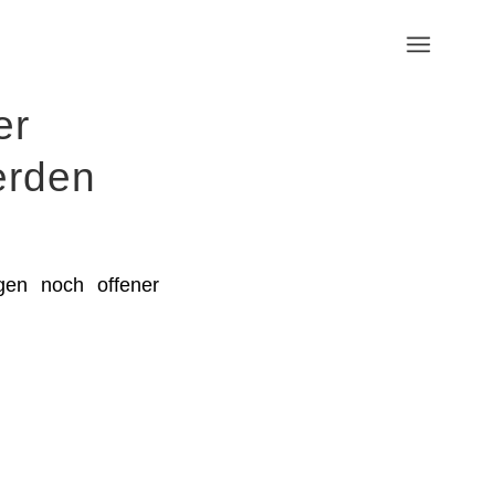
er
erden
en noch offener