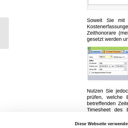
Soweit Sie mit 
Kostenerfassunge
Warum wird mein Ansprechpartner
Zeithonorare (me
nicht zur Akte gespeichert?
gesetzt werden u
Nutzen Sie jedoc
prüfen, welche 
betreffenden Zei
Timesheet des b
abrechenbar“ ges
Diese Webseite verwende