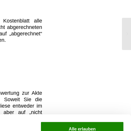
Kostenblatt alle
cht abgerechneten
St
auf „abgerechnet“
Ja
en.
swertung zur Akte
. Soweit Sie die
diese entweder im
 aber auf „nicht
Alle erlauben