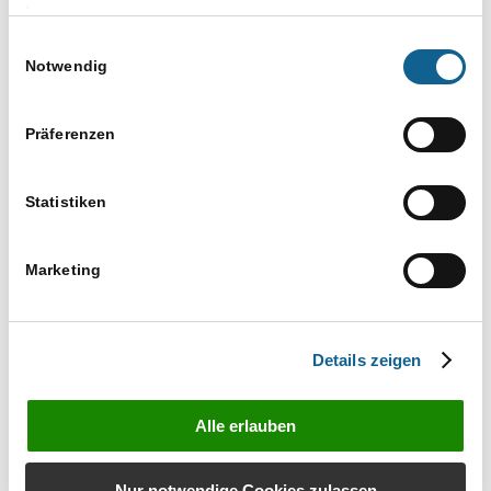
Versuchen Sie es mit einem ähnlichen
Impressum
Suchbegriff, z. B. Tablet statt Laptop
Einwilligungsauswahl
Verwenden Sie mehr als einen Suchbegriff
Notwendig
Präferenzen
Statistiken
Marketing
Bestellen Sie unverbindlich das Infomaterial zu
RA-MICRO Produkten
Details zeigen
Infos anfordern
Alle erlauben
Nur notwendige Cookies zulassen