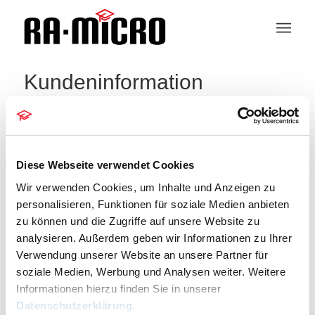
Kundeninformation
404 – Seite nicht gefunden
Die Seite konnte leider nicht gefunden werden.
Diese Webseite verwendet Cookies
Bitte entschuldigen Sie, aber die gesuchte Seite ist
Wir verwenden Cookies, um Inhalte und Anzeigen zu
leider nicht verfügbar. Wollen Sie eine neue Suche
personalisieren, Funktionen für soziale Medien anbieten
starten?
zu können und die Zugriffe auf unsere Website zu
analysieren. Außerdem geben wir Informationen zu Ihrer
Um die besten Suchergebnisse zu erhalten,
Verwendung unserer Website an unsere Partner für
beachten Sie bitte folgende Hinweise:
soziale Medien, Werbung und Analysen weiter. Weitere
Informationen hierzu finden Sie in unserer
Überprüfen Sie die Rechtschreibung sorgfaltig
Datenschutzerklärung
.