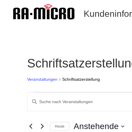
Kundeninfo
Schriftsatzerstellu
Veranstaltungen
Schriftsatzerstellung
Veranstaltungen
Veranstaltungen
Such-
Geben
und
Sie
Ansichtennavigation
Das
Schlüsselwort.
Anstehende
Heute
Suche