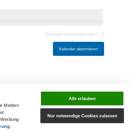
Nächste
Veranstaltungen
Kalender abonnieren
Alle erlauben
le Medien
ir
Nur notwendige Cookies zulassen
, Werbung
ärung
.