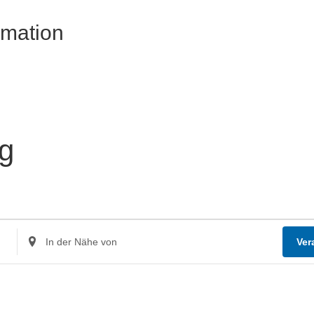
rmation
ng
Standort
Ver
eingeben.
Suche
nach
Veranstaltungen.