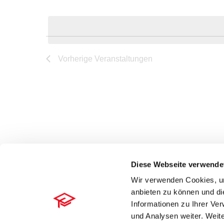
Datum
nach
wählen.
Veranstaltungen
Schlüsselwort.
Vorherige
Veranstaltungen
Diese Webseite verwende
Wir verwenden Cookies, um
anbieten zu können und di
Kontakt
Datenschutz
Impressum
© RA-MICRO Software AG 
Informationen zu Ihrer Ve
und Analysen weiter. Weite