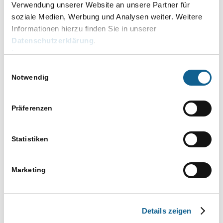
RA-MICRO Masterclass: Effizienz im
Verwendung unserer Website an unsere Partner für
Kanzleialltag (Webinar)
soziale Medien, Werbung und Analysen weiter. Weitere
Informationen hierzu finden Sie in unserer
249,00 €
Datenschutzerklärung
.
August 2026
Impressum
Einwilligungsauswahl
Der
20. August, 10.00
bis
12.00
DO.
Notwendig
20
E-
Der E-Workflow
Workflow
Langenhagen bei Hannover
Präferenzen
Walsroder Str. 305, Langenhagen,
Niedersachsen, Deutschland
Statistiken
Oktober 2026
Der
15. Oktober, 10.00
bis
12.00
Marketing
DO.
15
E-
Der E-Workflow
Workflow
Langenhagen
Details zeigen