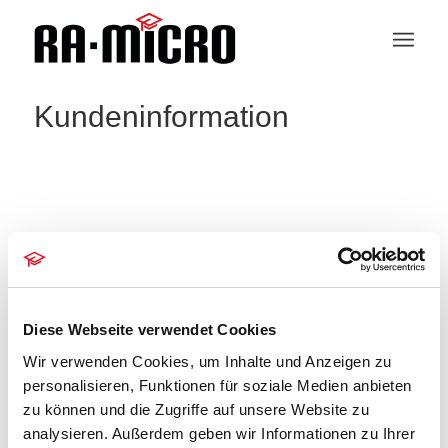
Kundeninformation
Postkorb
Veranstaltungen
Postkorb
Veranstaltungen
Veranstaltu
Veranstaltungen
Anstehende
Diese Webseite verwendet Cookies
Suche
Ansichten-
Liste
Such-
Navigation
und
Wir verwenden Cookies, um Inhalte und Anzeigen zu
Datum
Juli 2026
Ansichtennaviga
personalisieren, Funktionen für soziale Medien anbieten
wählen.
zu können und die Zugriffe auf unsere Website zu
15. Juli, 10.00
bis
14.00
MI.
analysieren. Außerdem geben wir Informationen zu Ihrer
15