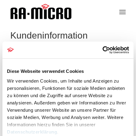
Kundeninformation
404 – Seite nicht gefunden
Die Seite konnte leider nicht gefunden werden.
Diese Webseite verwendet Cookies
Bitte entschuldigen Sie, aber die gesuchte Seite ist
Wir verwenden Cookies, um Inhalte und Anzeigen zu
leider nicht verfügbar. Wollen Sie eine neue Suche
personalisieren, Funktionen für soziale Medien anbieten
starten?
zu können und die Zugriffe auf unsere Website zu
analysieren. Außerdem geben wir Informationen zu Ihrer
Um die besten Suchergebnisse zu erhalten,
Verwendung unserer Website an unsere Partner für
beachten Sie bitte folgende Hinweise:
soziale Medien, Werbung und Analysen weiter. Weitere
Informationen hierzu finden Sie in unserer
Überprüfen Sie die Rechtschreibung sorgfaltig
Datenschutzerklärung
.