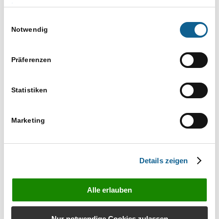
Versuchen Sie es mit einem ähnlichen
Impressum
Suchbegriff, z. B. Tablet statt Laptop
Einwilligungsauswahl
Verwenden Sie mehr als einen Suchbegriff
Notwendig
Präferenzen
Statistiken
Marketing
Bestellen Sie unverbindlich das Infomaterial zu
RA-MICRO Produkten
Details zeigen
Infos anfordern
Alle erlauben
Nur notwendige Cookies zulassen