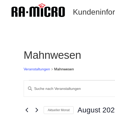
Kundeninfo
Mahnwesen
Veranstaltungen
Mahnwesen
Veranstaltungen
Veranstaltungen
Such-
Geben
und
Sie
Ansichtennavigation
Das
Schlüsselwort.
August 20
Aktueller Monat
Suche