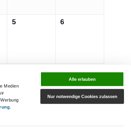
0
0
5
6
ungen,
Veranstaltungen,
Veranstaltungen,
Kalender abonnieren
Alle erlauben
le Medien
ir
Nur notwendige Cookies zulassen
, Werbung
ärung
.