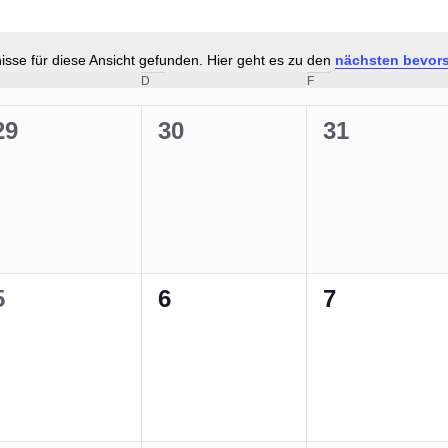
sse für diese Ansicht gefunden. Hier geht es zu den
nächsten bevor
Hinweis
ITTWOCH
D
DONNERSTAG
F
FREITAG
0
0
0
29
30
31
n,
Veranstaltungen,
Veranstaltungen,
Veranstalt
0
0
0
5
6
7
n,
Veranstaltungen,
Veranstaltungen,
Veranstalt