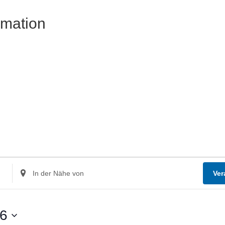
rmation
Standort
Ver
eingeben.
Suche
nach
26
Veranstaltungen.