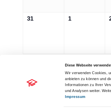
0
0
31
1
Veranstaltungen,
Veranstaltunge
Diese Webseite verwende
Wir verwenden Cookies, um
anbieten zu können und di
Informationen zu Ihrer Ve
und Analysen weiter. Weite
Impressum