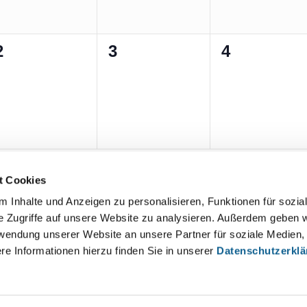
0
0
0
2
3
4
n,
Veranstaltungen,
Veranstaltungen,
Veranstalt
t Cookies
 Inhalte und Anzeigen zu personalisieren, Funktionen für sozia
e Zugriffe auf unsere Website zu analysieren. Außerdem geben w
rwendung unserer Website an unsere Partner für soziale Medien
re Informationen hierzu finden Sie in unserer
Datenschutzerkl