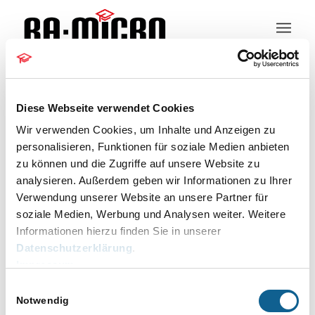
Kundeninformation
Diese Webseite verwendet Cookies
Wir verwenden Cookies, um Inhalte und Anzeigen zu
personalisieren, Funktionen für soziale Medien anbieten
zu können und die Zugriffe auf unsere Website zu
KI
analysieren. Außerdem geben wir Informationen zu Ihrer
Verwendung unserer Website an unsere Partner für
Veranstaltungen
KI
soziale Medien, Werbung und Analysen weiter. Weitere
Veranstaltungen
Informationen hierzu finden Sie in unserer
Es wurden keine Ergebnisse gefunden.
Datenschutzerklärung
.
Hinweis
Impressum
Veranstaltu
Veranstaltungen
Anstehende
Suche
Einwilligungsauswahl
Ansichten-
Liste
Such-
Navigation
Notwendig
und
Datum