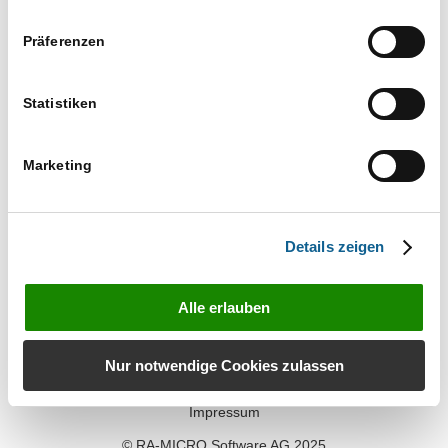
Ansichtennaviga
wählen.
Vorherige
Heute
Nächste
Präferenzen
Veranstaltungen
Veranstaltun
Kalender abonnieren
Statistiken
Marketing
Details zeigen
Alle erlauben
Kontakt
Nur notwendige Cookies zulassen
Datenschutz
Impressum
© RA-MICRO Software AG 2025