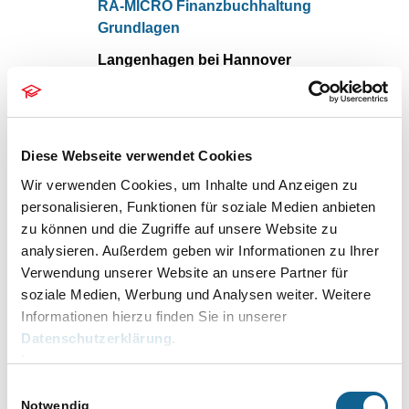
RA-MICRO Finanzbuchhaltung
Grundlagen
Langenhagen bei Hannover
Walsroder Str. 305, Langenhagen,
Niedersachsen, Deutschland
23. September, 14.00
bis
15.30
MI.
Diese Webseite verwendet Cookies
23
Digitale Spracherkennung mit Dragon
Wir verwenden Cookies, um Inhalte und Anzeigen zu
personalisieren, Funktionen für soziale Medien anbieten
Langenhagen bei Hannover
zu können und die Zugriffe auf unsere Website zu
Walsroder Str. 305, Langenhagen,
Niedersachsen, Deutschland
analysieren. Außerdem geben wir Informationen zu Ihrer
Verwendung unserer Website an unsere Partner für
Oktober 2026
soziale Medien, Werbung und Analysen weiter. Weitere
Informationen hierzu finden Sie in unserer
6. Oktober, 10.00
bis
12.00
DI.
Datenschutzerklärung
.
6
Textbausteine
Impressum
Einwilligungsauswahl
Langenhagen bei Hannover
Notwendig