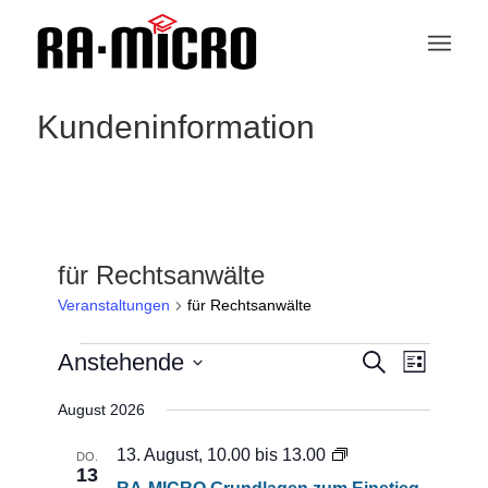
Kundeninformation
für Rechtsanwälte
Veranstaltungen
für Rechtsanwälte
Veranstaltungen
Veranstaltu
Veranstaltungen
Anstehende
Suche
Ansichten-
Liste
Such-
Navigation
und
Datum
August 2026
Ansichtennaviga
wählen.
RA-
13. August, 10.00
bis
13.00
DO.
13
MICRO