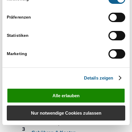
Walsroder Str. 305, Langenhagen,
Niedersachsen, Deutschland
Präferenzen
RA-
8. Oktober, 10.00
bis
13.00
DO.
8
MICRO
RA-MICRO Grundlagen zum Einstieg
Grundlagen
Statistiken
und Auffrischen
zum
Einstieg
Langenhagen bei Hannover
Marketing
und
Walsroder Str. 305, Langenhagen,
Auffrischen
Niedersachsen, Deutschland
Details zeigen
Der
15. Oktober, 10.00
bis
12.00
DO.
15
E-
Der E-Workflow
Workflow
Alle erlauben
Langenhagen
November 2026
Nur notwendige Cookies zulassen
Gebühren
3. November, 10.00
bis
12.00
DI.
3
&