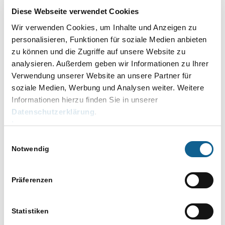
Gebühren & Kosten
Kosten
Diese Webseite verwendet Cookies
Langenhagen bei Hannover
Wir verwenden Cookies, um Inhalte und Anzeigen zu
Walsroder Str. 305, Langenhagen,
personalisieren, Funktionen für soziale Medien anbieten
Niedersachsen, Deutschland
zu können und die Zugriffe auf unsere Website zu
analysieren. Außerdem geben wir Informationen zu Ihrer
September 2026
Verwendung unserer Website an unsere Partner für
3. September, 10.00
bis
13.00
DO.
soziale Medien, Werbung und Analysen weiter. Weitere
3
Informationen hierzu finden Sie in unserer
RA-MICRO Finanzbuchhaltung
Datenschutzerklärung
.
Grundlagen
Impressum
Langenhagen bei Hannover
Einwilligungsauswahl
Walsroder Str. 305, Langenhagen,
Notwendig
Niedersachsen, Deutschland
November 2026
Präferenzen
Gebühren
3. November, 10.00
bis
12.00
DI.
3
&
Gebühren & Kosten
Statistiken
Kosten