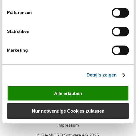
Veranstaltu
Veranstaltungen
22.05.2026
Suche
Ansichten-
Tag
Such-
Präferenzen
Navigation
und
Datum
Ansichtennaviga
wählen.
Nächster Tag
Vorheriger Tag
Statistiken
Kalender abonnieren
Marketing
Details zeigen
Alle erlauben
Kontakt
Nur notwendige Cookies zulassen
Datenschutz
Impressum
© RA-MICRO Software AG 2025