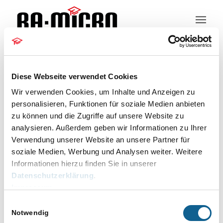
Kundeninformation
Diese Webseite verwendet Cookies
Wir verwenden Cookies, um Inhalte und Anzeigen zu
personalisieren, Funktionen für soziale Medien anbieten
zu können und die Zugriffe auf unsere Website zu
ZV-Formulare
analysieren. Außerdem geben wir Informationen zu Ihrer
Verwendung unserer Website an unsere Partner für
Veranstaltungen
ZV-Formulare
soziale Medien, Werbung und Analysen weiter. Weitere
Veranstaltungen
Informationen hierzu finden Sie in unserer
für
Keine Veranstaltungen für 22.05.2026
Datenschutzerklärung
.
22.05.2026
vorgesehen. Hier geht es zu den
Impressum
Hinweis
nächsten bevorstehenden
Einwilligungsauswahl
Veranstaltungen
.
Notwendig