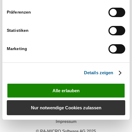
Veranstaltu
Veranstaltungen
17.11.2025
Suche
Ansichten-
Tag
Such-
Präferenzen
Navigation
und
Datum
Ansichtennaviga
wählen.
Nächster Tag
Vorheriger Tag
Statistiken
Kalender abonnieren
Marketing
Details zeigen
Alle erlauben
Kontakt
Nur notwendige Cookies zulassen
Datenschutz
Impressum
© RA-MICRO Software AG 2025