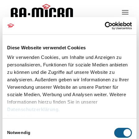
Kundeninformation
Diese Webseite verwendet Cookies
Wir verwenden Cookies, um Inhalte und Anzeigen zu
personalisieren, Funktionen für soziale Medien anbieten
zu können und die Zugriffe auf unsere Website zu
ZV-Formulare
analysieren. Außerdem geben wir Informationen zu Ihrer
Verwendung unserer Website an unsere Partner für
Veranstaltungen
ZV-Formulare
soziale Medien, Werbung und Analysen weiter. Weitere
Veranstaltungen
Informationen hierzu finden Sie in unserer
für
Keine Veranstaltungen für 17.11.2025
Datenschutzerklärung
.
17.11.2025
vorgesehen. Hier geht es zu den
Impressum
Hinweis
nächsten bevorstehenden
Einwilligungsauswahl
Veranstaltungen
.
Notwendig