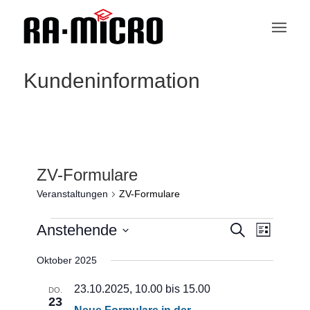
Kundeninformation
ZV-Formulare
Veranstaltungen
ZV-Formulare
Veranstaltungen
Veranstaltu
Veranstaltungen
Anstehende
Suche
Ansichten-
Liste
Such-
Navigation
und
Datum
Oktober 2025
Ansichtennaviga
wählen.
23.10.2025, 10.00
bis
15.00
DO.
23