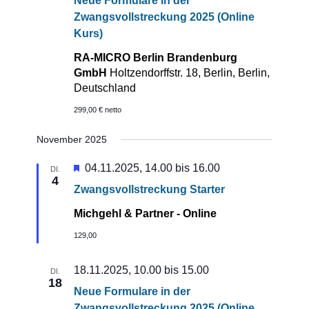
Neue Formulare in der
Zwangsvollstreckung 2025 (Online
Kurs)
RA-MICRO Berlin Brandenburg
GmbH
Holtzendorffstr. 18, Berlin, Berlin,
Deutschland
299,00 € netto
November 2025
Hervorgehoben
04.11.2025, 14.00
bis
16.00
DI.
4
Zwangsvollstreckung Starter
Michgehl & Partner - Online
129,00
18.11.2025, 10.00
bis
15.00
DI.
18
Neue Formulare in der
Zwangsvollstreckung 2025 (Online