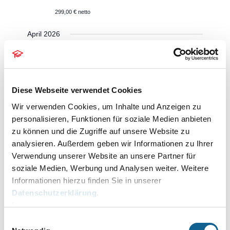
299,00 € netto
April 2026
9. April, 12.00
bis
12.45
DO.
9
ZV-Grundlagen: Teil 1 – Anlage eines
Forderungskontos 📜
Diese Webseite verwendet Cookies
Online Akademie
, Deutschland
Wir verwenden Cookies, um Inhalte und Anzeigen zu
personalisieren, Funktionen für soziale Medien anbieten
13. April, 10.00
bis
10.45
zu können und die Zugriffe auf unsere Website zu
MO.
13
analysieren. Außerdem geben wir Informationen zu Ihrer
ZV-Grundlagen: Teil 2 – Einführung in
Verwendung unserer Website an unsere Partner für
das E-Mahnverfahren 📜
soziale Medien, Werbung und Analysen weiter. Weitere
Online Akademie
, Deutschland
Informationen hierzu finden Sie in unserer
Datenschutzerklärung
.
29. April, 10.00
bis
10.45
Impressum
MI.
29
ZV-Grundlagen: Teil 3 –
Einwilligungsauswahl