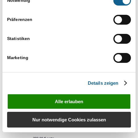
Notwendig
Zwangsvollstreckungsmaßnahmen
inkl. ZV-Formulare📜
Online Akademie
, Deutschland
Präferenzen
30. April, 10.00
bis
10.30
DO.
Statistiken
30
ZV-Formulare: Aus Monierung wird
Lösung – mit der letzten Ausfertigung
Marketing
Online Akademie
, Deutschland
30. April, 10.00
bis
15.00
DO.
Details zeigen
30
Neue Formulare in der
Zwangsvollstreckung 2025 (Online
Alle erlauben
Kurs)
RA-MICRO Berlin Brandenburg
Nur notwendige Cookies zulassen
GmbH
Holtzendorffstr. 18, Berlin, Berlin,
Deutschland