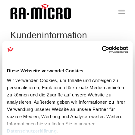
Kundeninformation
404 – Seite nicht gefunden
Die Seite konnte leider nicht gefunden werden.
Diese Webseite verwendet Cookies
Bitte entschuldigen Sie, aber die gesuchte Seite ist
Wir verwenden Cookies, um Inhalte und Anzeigen zu
leider nicht verfügbar. Wollen Sie eine neue Suche
personalisieren, Funktionen für soziale Medien anbieten
starten?
zu können und die Zugriffe auf unsere Website zu
analysieren. Außerdem geben wir Informationen zu Ihrer
Um die besten Suchergebnisse zu erhalten,
Verwendung unserer Website an unsere Partner für
beachten Sie bitte folgende Hinweise:
soziale Medien, Werbung und Analysen weiter. Weitere
Informationen hierzu finden Sie in unserer
Überprüfen Sie die Rechtschreibung sorgfaltig
Datenschutzerklärung
.