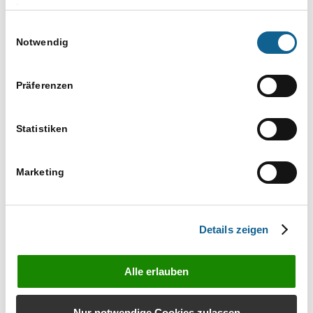
Versuchen Sie es mit einem ähnlichen
Impressum
Suchbegriff, z. B. Tablet statt Laptop
Einwilligungsauswahl
Verwenden Sie mehr als einen Suchbegriff
Notwendig
Präferenzen
Statistiken
Marketing
Bestellen Sie unverbindlich das Infomaterial zu
RA-MICRO Produkten
Details zeigen
Infos anfordern
Alle erlauben
Nur notwendige Cookies zulassen