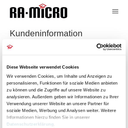
Kundeninformation
404 – Seite nicht gefunden
Die Seite konnte leider nicht gefunden werden.
Diese Webseite verwendet Cookies
Bitte entschuldigen Sie, aber die gesuchte Seite ist
Wir verwenden Cookies, um Inhalte und Anzeigen zu
leider nicht verfügbar. Wollen Sie eine neue Suche
personalisieren, Funktionen für soziale Medien anbieten
starten?
zu können und die Zugriffe auf unsere Website zu
analysieren. Außerdem geben wir Informationen zu Ihrer
Um die besten Suchergebnisse zu erhalten,
Verwendung unserer Website an unsere Partner für
beachten Sie bitte folgende Hinweise:
soziale Medien, Werbung und Analysen weiter. Weitere
Informationen hierzu finden Sie in unserer
Überprüfen Sie die Rechtschreibung sorgfaltig
Datenschutzerklärung
.