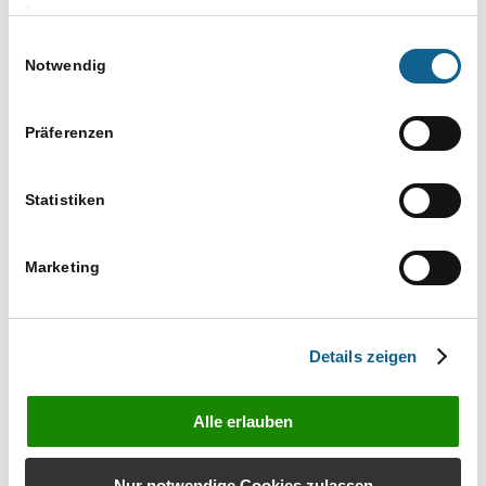
Versuchen Sie es mit einem ähnlichen
Impressum
Suchbegriff, z. B. Tablet statt Laptop
Einwilligungsauswahl
Verwenden Sie mehr als einen Suchbegriff
Notwendig
Präferenzen
Statistiken
Marketing
Bestellen Sie unverbindlich das Infomaterial zu
RA-MICRO Produkten
Details zeigen
Infos anfordern
Alle erlauben
Nur notwendige Cookies zulassen