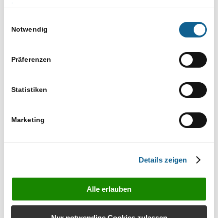
Versuchen Sie es mit einem ähnlichen
Impressum
Suchbegriff, z. B. Tablet statt Laptop
Einwilligungsauswahl
Verwenden Sie mehr als einen Suchbegriff
Notwendig
Präferenzen
Statistiken
Marketing
Bestellen Sie unverbindlich das Infomaterial zu
RA-MICRO Produkten
Details zeigen
Infos anfordern
Alle erlauben
Nur notwendige Cookies zulassen