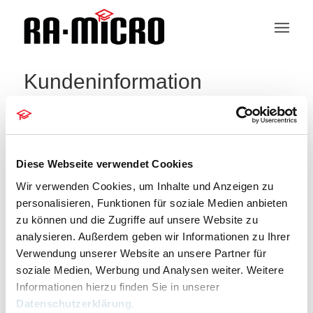
Kundeninformation
404 – Seite nicht gefunden
Die Seite konnte leider nicht gefunden werden.
Diese Webseite verwendet Cookies
Bitte entschuldigen Sie, aber die gesuchte Seite ist
Wir verwenden Cookies, um Inhalte und Anzeigen zu
leider nicht verfügbar. Wollen Sie eine neue Suche
personalisieren, Funktionen für soziale Medien anbieten
starten?
zu können und die Zugriffe auf unsere Website zu
analysieren. Außerdem geben wir Informationen zu Ihrer
Um die besten Suchergebnisse zu erhalten,
Verwendung unserer Website an unsere Partner für
beachten Sie bitte folgende Hinweise:
soziale Medien, Werbung und Analysen weiter. Weitere
Informationen hierzu finden Sie in unserer
Überprüfen Sie die Rechtschreibung sorgfaltig
Datenschutzerklärung
.