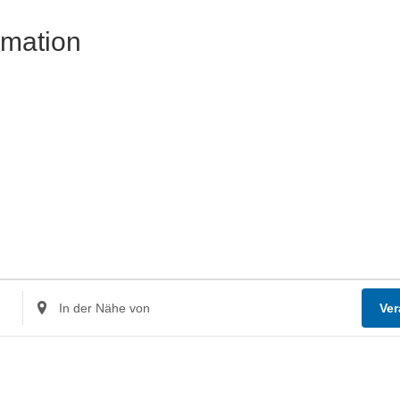
rmation
Standort
Ver
eingeben.
Suche
nach
Veranstaltungen.