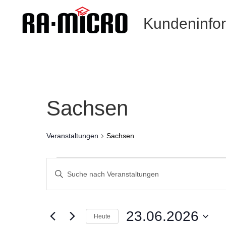
Kundeninfo
Sachsen
Veranstaltungen
Sachsen
Veranstaltungen
Veranstaltungen
für
Such-
Geben
23.06.2026
und
Sie
Ansichtennavigation
Das
Schlüsselwort.
23.06.2026
Heute
Suche