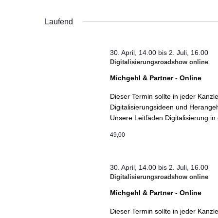
Datum
nach
wählen.
Laufend
Veranstaltungen
Schlüsselwort.
30. April, 14.00
bis
2. Juli, 16.00
Digitalisierungsroadshow online
Michgehl & Partner - Online
Dieser Termin sollte in jeder Kanzl
Digitalisierungsideen und Herange
Unsere Leitfäden Digitalisierung in
49,00
30. April, 14.00
bis
2. Juli, 16.00
Digitalisierungsroadshow online
Michgehl & Partner - Online
Dieser Termin sollte in jeder Kanzl