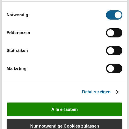
Impressum
Michgehl & Partner - Online
Einwilligungsauswahl
Notwendig
49,00
30. April, 14.00
bis
2. Juli, 16.00
Präferenzen
Digitalisierungsroadshow online
Michgehl & Partner - Online
Statistiken
49,00
Marketing
Nächster Tag
Vorheriger Tag
Details zeigen
Kalender abonnieren
Alle erlauben
Nur notwendige Cookies zulassen