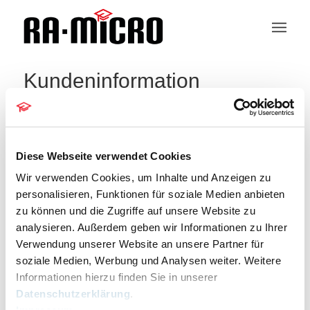
Kundeninformation
Diese Webseite verwendet Cookies
Sachsen
Wir verwenden Cookies, um Inhalte und Anzeigen zu
personalisieren, Funktionen für soziale Medien anbieten
Veranstaltungen
Sachsen
zu können und die Zugriffe auf unsere Website zu
Veranstaltungen
Veranstaltu
Veranstaltungen
analysieren. Außerdem geben wir Informationen zu Ihrer
20.06.2026
Suche
Ansichten-
Tag
für
Such-
Verwendung unserer Website an unsere Partner für
Navigation
20.06.2026
und
Datum
soziale Medien, Werbung und Analysen weiter. Weitere
Laufend
Ansichtennaviga
wählen.
Informationen hierzu finden Sie in unserer
30. April, 14.00
bis
2. Juli, 16.00
Datenschutzerklärung
.
Digitalisierungsroadshow online