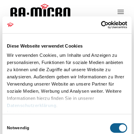
Kundeninformation
Diese Webseite verwendet Cookies
Wir verwenden Cookies, um Inhalte und Anzeigen zu
personalisieren, Funktionen für soziale Medien anbieten
zu können und die Zugriffe auf unsere Website zu
Für Techniker
analysieren. Außerdem geben wir Informationen zu Ihrer
Verwendung unserer Website an unsere Partner für
Veranstaltungen
Für Techniker
soziale Medien, Werbung und Analysen weiter. Weitere
Veranstaltungen
Informationen hierzu finden Sie in unserer
für
Keine Veranstaltungen für 07.08.2026
Datenschutzerklärung
.
07.08.2026
vorgesehen. Hier geht es zu den
Impressum
Hinweis
nächsten bevorstehenden
Einwilligungsauswahl
Veranstaltungen
.
Notwendig