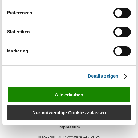
Veranstaltu
Veranstaltungen
07.08.2026
Suche
Ansichten-
Tag
Such-
Präferenzen
Navigation
und
Datum
Ansichtennaviga
wählen.
Nächster Tag
Vorheriger Tag
Statistiken
Kalender abonnieren
Marketing
Details zeigen
Alle erlauben
Kontakt
Nur notwendige Cookies zulassen
Datenschutz
Impressum
© RA-MICRO Software AG 2025